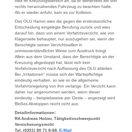
hielt im Kreuzungsbereich an, da er seinerseits ein von
rechts herannahendes Fahrzeug zu beachten hatte.
Als er wieder anfuhr, kam es zur Kollision.
Das OLG Hamm wies die gegen die erstinstanzliche
Entscheidung eingelegte Berufung zurück und wies
darauf hin, dass von einem Vorfahrtsverzicht, wie von
Klägerseite behauptet, nur auszugehen sei, wenn der
Berechtigte seinen Verzichtswillen in
unmissverständlicher Weise zum Ausdruck bringt.
Allein aus dem Umstand, dass der Berechtigte an der
Kreuzung abgestoppt hat, lässt sich kein
Vorfahrtsverzicht nach Auffassung des OLG ableiten.
Bei „Irritationen“ müsse sich der Wartepflichtige
eindeutig verhalten, so wie es die allgemeine
Vorfahrtsregelung von ihm verlange. Ein Verzicht kann
daher nur angenommen werden, wenn dieser
eindeutig – beispielsweise per Geste – angezeigt wird.
Bloßes Abstoppen reicht nicht aus.
Detailinformationen:
RA Andreas Holzer, Tätigkeitsschwerpunkt
Versicherungsrecht
Tel. (0351) 80 71 8-68,
E-Mail