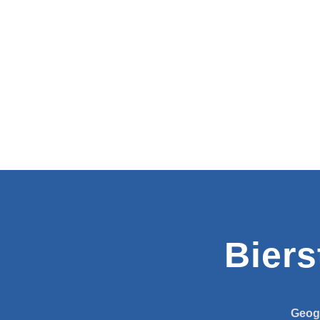
Biers
Geog