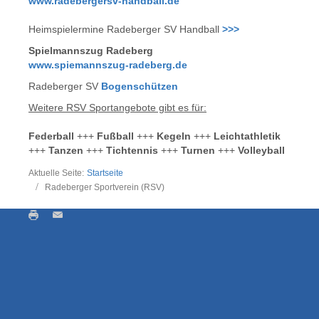
www.radebergersv-handball.de
Heimspielermine Radeberger SV Handball
>>>
Spielmannszug Radeberg
www.spiemannszug-radeberg.de
Radeberger SV
Bogenschützen
Weitere RSV Sportangebote gibt es für:
Federball
+++
Fußball
+++
Kegeln
+++
Leichtathletik
+++
Tanzen
+++
Tichtennis
+++
Turnen
+++
Volleyball
Aktuelle Seite:
Startseite
Radeberger Sportverein (RSV)