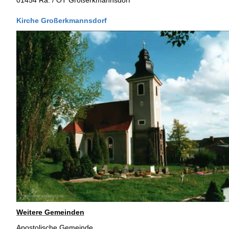
01454 Ra. / OT Großerkmannsdorf
Kirche Großerkmannsdorf
Weitere Gemeinden
Apostolische Gemeinde