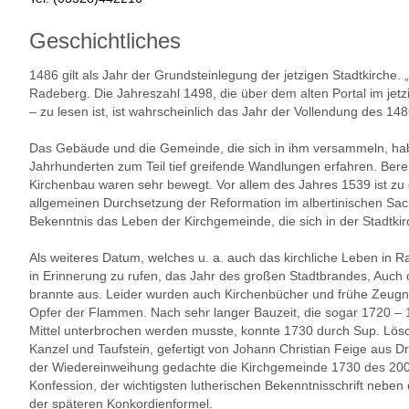
Geschichtliches
1486 gilt als Jahr der Grundsteinlegung der jetzigen Stadtkirche
Radeberg. Die Jahreszahl 1498, die über dem alten Portal im jet
– zu lesen ist, ist wahrscheinlich das Jahr der Vollendung des 
Das Gebäude und die Gemeinde, die sich in ihm versammeln, ha
Jahrhunderten zum Teil tief greifende Wandlungen erfahren. Bere
Kirchenbau waren sehr bewegt. Vor allem des Jahres 1539 ist zu 
allgemeinen Durchsetzung der Reformation im albertinischen Sach
Bekenntnis das Leben der Kirchgemeinde, die sich in der Stadtki
Als weiteres Datum, welches u. a. auch das kirchliche Leben in Ra
in Erinnerung zu rufen, das Jahr des großen Stadtbrandes, Auch d
brannte aus. Leider wurden auch Kirchenbücher und frühe Zeug
Opfer der Flammen. Nach sehr langer Bauzeit, die sogar 1720 – 1
Mittel unterbrochen werden musste, konnte 1730 durch Sup. Lös
Kanzel und Taufstein, gefertigt von Johann Christian Feige aus Dre
der Wiedereinweihung gedachte die Kirchgemeinde 1730 des 200
Konfession, der wichtigsten lutherischen Bekenntnisschrift nebe
der späteren Konkordienformel.