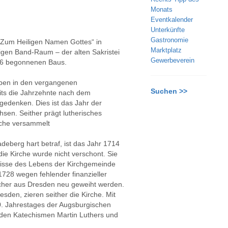
Monats
Eventkalender
Unterkünfte
Gastronomie
. „Zum Heiligen Namen Gottes“ in
Marktplatz
zigen Band-Raum – der alten Sakristei
Gewerbeverein
1486 begonnenen Baus.
ben in den vergangenen
Suchen >>
its die Jahrzehnte nach dem
gedenken. Dies ist das Jahr der
sen. Seither prägt lutherisches
rche versammelt
deberg hart betraf, ist das Jahr 1714
ie Kirche wurde nicht verschont. Sie
nisse des Lebens der Kirchgemeinde
728 wegen fehlender finanzieller
cher aus Dresden neu geweiht werden.
sden, zieren seither die Kirche. Mit
. Jahrestages der Augsburgischen
n den Katechismen Martin Luthers und