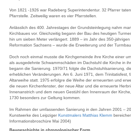
Von 1821 -1926 war Radeberg Superintendentur. 32 Pfarrer taten s
Pfarrstelle. Zeitweilig waren es vier Pfarrstellen.
Anlässlich des 400. Jahrestages der Grundsteinlegung nahm man
Kirchbaues vor. Gleichzeitig begann der Bau des heutigen Turme
hin um sieben Meter verlängert. 1889 – im Jahr des 350-jährigen
Reformation Sachsens – wurde die Erweiterung und der Turmbau 
Doch noch einmal musste die Kirchgemeinde ihre Kirche einer u
als ausgedehnte Schwammschäden im Dachstuhl die Kirche in ih
begann die Sanierung. 1970/71 folgte die Dachstuhlsanierung, d
erheblichen Veränderungen. Am 6. Juni 1971, dem Trinitatisfest, f
Altarweihe statt. 1975 erfolgre die Weihe der erneuerten und erw
die neuen Kirchenfenster, der neue Altar und die erneuerte Her
Innenanstrich und dem neuen Gestühl den Innenraum der Kirche,
1730 besonders zur Geltung kommen.
Im Rahmen der umfassenden Sanierung in den Jahren 2001 – 20
Kunstwerke des Leipziger
Kunstmalers Matthias Klemm
bereichert
Informationsbroschüre Mai 2004)
Baugeschichte in chronologischer Form