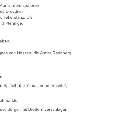
oritz, dem späteren
des Dresdner
Schiekendanz. Die
 3 Pfennige.
ieben.
 Agnes von Hessen, die Amter Radeberg
et.
Spittelbrücke" aufs neue errichtet,
Viehmärkte.
er Bürger mit Brettern verschlagen.