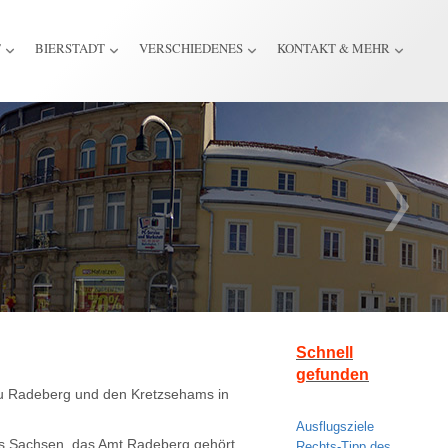
T
BIERSTADT
VERSCHIEDENES
KONTAKT & MEHR
Schnell
gefunden
 zu Radeberg und den Kretzsehams in
Ausflugsziele
s Sachsen, das Amt Radeberg gehört
Rechts-Tipp des