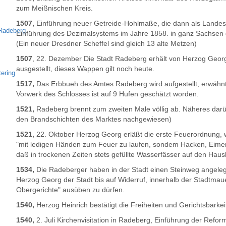
zum Meißnischen Kreis.
1507,
Einführung neuer Getreide-Hohlmaße, die dann als Lande
Radeberg
Einführung des Dezimalsystems im Jahre 1858. in ganz Sachsen 
(Ein neuer Dresdner Scheffel sind gleich 13 alte Metzen)
1507
, 22. Dezember Die Stadt Radeberg erhält von Herzog Geor
ausgestellt, dieses Wappen gilt noch heute.
tering
1517,
Das Erbbueh des Amtes Radeberg wird aufgestellt, erwähnt
Vorwerk des Schlosses ist auf 9 Hufen geschätzt worden.
1521,
Radeberg brennt zum zweiten Male völlig ab. Näheres darüb
den Brandschichten des Marktes nachgewiesen)
1521,
22. Oktober Herzog Georg erläßt die erste Feuerordnung, 
"mit ledigen Händen zum Feuer zu laufen, sondem Hacken, Eimer,
daß in trockenen Zeiten stets gefüllte Wasserfässer auf den Hau
1534,
Die Radeberger haben in der Stadt einen Steinweg angelegt,
Herzog Georg der Stadt bis auf Widerruf, innerhalb der Stadtmaue
Obergerichte" ausüben zu dürfen.
1540,
Herzog Heinrich bestätigt die Freiheiten und Gerichtsbarkeit
1540,
2. Juli Kirchenvisitation in Radeberg, Einführung der Reform