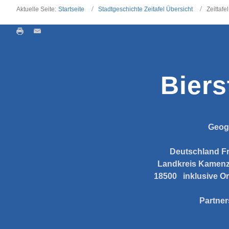
Aktuelle Seite:
Startseite
Stadtgeschichte Zeitafel Übersicht
Zeittafe
Biers
Geog
Deutschland
F
Landkreis Kamen
18500
inklusive Or
Partner