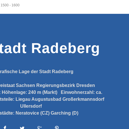
l 1500 - 1600
tadt Radeberg
rafische Lage der Stadt Radeberg
reistaat Sachsen
Regierungsbezirk Dresden
z
Höhenlage:
240 m (Markt)
Einwohnerzahl:
ca.
tsteile:
Liegau Augustusbad
Großerkmannsdorf
Ullersdorf
städte:
Neratovice (CZ)
Garching (D)