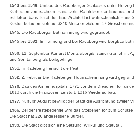
1543 bis 1546,
Umbau des Radeberger Schlosses unter Herzog M
Kurfürsten von Sachsen. Hans Dehn Rothfelser, der Baumeister 
Schloßumbaus, leitet den Bau, Architekt ist wahrscheinlich Hans 
Kosten belaufen sieh auf 3240 Meißner Gulden, 17 Groschen und
1545,
Die Radeberger Büttnerinnung wird gegründet.
1545 bis 1582,
Im Tannengrund bei Radeberg wird Bergbau betr
1550
, 12. September Kurfürst Moritz übergibt seiner Gemahlin,
und Senftenberg als Leibgedinge.
1551,
In Radeberg herrscht die Pest.
1552
, 2. Februar Die Radeberger Hutmacherinnung wird gegründ
1576,
Bau des Armenhospitals, 1771 vor dem Dresdner Tor an der '
1813 durch die Franzosen zerstört, 1816 Wiederaufbau.
1577
, Kurfürst August bewilligt der Stadt die Ausrichtung zweier 
1586,
Bei der Pestepedemie wird das Stolpener Tor zum Schutze d
Die Stadt hat 226 angesessene Bürger.
1599,
Die Stadt gibt sich eine Satzung 'Willkür und Statuta".