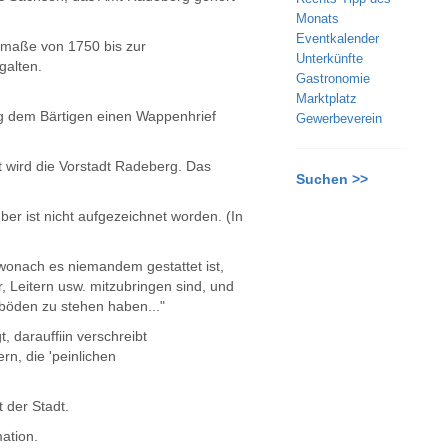
Monats
Eventkalender
smaße von 1750 bis zur
Unterkünfte
galten.
Gastronomie
Marktplatz
g dem Bärtigen einen Wappenhrief
Gewerbeverein
 wird die Vorstadt Radeberg. Das
Suchen >>
er ist nicht aufgezeichnet worden. (In
wonach es niemandem gestattet ist,
 Leitern usw. mitzubringen sind, und
sböden zu stehen haben..."
 darauffiin verschreibt
rn, die 'peinlichen
 der Stadt.
ation.