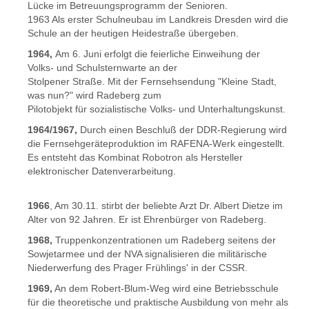
Lücke im Betreuungsprogramm der Senioren.
1963 Als erster Schulneubau im Landkreis Dresden wird die
Schule an der heutigen Heidestraße übergeben.
1964,
Am 6. Juni erfolgt die feierliche Einweihung der
Volks- und Schulsternwarte an der
Stolpener Straße. Mit der Fernsehsendung "Kleine Stadt,
was nun?" wird Radeberg zum
Pilotobjekt für sozialistische Volks- und Unterhaltungskunst.
1964/1967,
Durch einen Beschluß der DDR-Regierung wird
die Fernsehgeräteproduktion im RAFENA-Werk eingestellt.
Es entsteht das Kombinat Robotron als Hersteller
elektronischer Datenverarbeitung.
1966
, Am 30.11. stirbt der beliebte Arzt Dr. Albert Dietze im
Alter von 92 Jahren. Er ist Ehrenbürger von Radeberg.
1968,
Truppenkonzentrationen um Radeberg seitens der
Sowjetarmee und der NVA signalisieren die militärische
Niederwerfung des Prager Frühlings' in der CSSR.
1969,
An dem Robert-Blum-Weg wird eine Betriebsschule
für die theoretische und praktische Ausbildung von mehr als