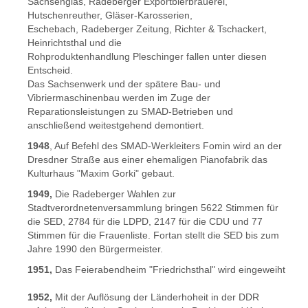
Sachsenglas, Radeberger Exportbierbrauerei,
Hutschenreuther, Gläser-Karosserien,
Eschebach, Radeberger Zeitung, Richter & Tschackert,
Heinrichtsthal und die
Rohproduktenhandlung Pleschinger fallen unter diesen
Entscheid.
Das Sachsenwerk und der spätere Bau- und
Vibriermaschinenbau werden im Zuge der
Reparationsleistungen zu SMAD-Betrieben und
anschließend weitestgehend demontiert.
1948
, Auf Befehl des SMAD-Werkleiters Fomin wird an der
Dresdner Straße aus einer ehemaligen Pianofabrik das
Kulturhaus "Maxim Gorki" gebaut.
1949,
Die Radeberger Wahlen zur
Stadtverordnetenversammlung bringen 5622 Stimmen für
die SED, 2784 für die LDPD, 2147 für die CDU und 77
Stimmen für die Frauenliste. Fortan stellt die SED bis zum
Jahre 1990 den Bürgermeister.
1951,
Das Feierabendheim "Friedrichsthal" wird eingeweiht
1952,
Mit der Auflösung der Länderhoheit in der DDR