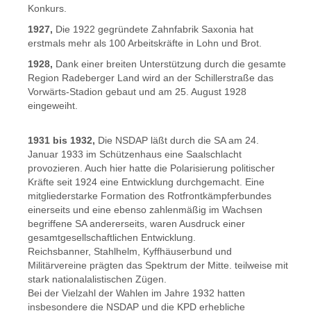
Konkurs.
1927,
Die 1922 gegründete Zahnfabrik Saxonia hat
erstmals mehr als 100 Arbeitskräfte in Lohn und Brot.
1928,
Dank einer breiten Unterstützung durch die gesamte
Region Radeberger Land wird an der Schillerstraße das
Vorwärts-Stadion gebaut und am 25. August 1928
eingeweiht.
1931 bis 1932,
Die NSDAP läßt durch die SA am 24.
Januar 1933 im Schützenhaus eine Saalschlacht
provozieren. Auch hier hatte die Polarisierung politischer
Kräfte seit 1924 eine Entwicklung durchgemacht. Eine
mitgliederstarke Formation des Rotfrontkämpferbundes
einerseits und eine ebenso zahlenmäßig im Wachsen
begriffene SA andererseits, waren Ausdruck einer
gesamtgesellschaftlichen Entwicklung.
Reichsbanner, Stahlhelm, Kyffhäuserbund und
Militärvereine prägten das Spektrum der Mitte. teilweise mit
stark nationalalistischen Zügen.
Bei der Vielzahl der Wahlen im Jahre 1932 hatten
insbesondere die NSDAP und die KPD erhebliche