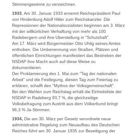
Stimmengewinne zu verzeichnen.
1933
, Am 30. Januar 1933 ernennt Reichspräsident Paul
von Hindenburg Adolf Hitler zum Reichskanzler. Die
Repressionen der Nationalsozialisten beginnen am 3. März
mit der willkürlichen Verhaftung von mehr als 100
Radebergern und ihre Uberstellung in "Schutzhaft".
Am 17. März wird Bürgermeister Otto Uhlig seines Amtes
enthoben. Die Umbenennung von Straßen, Plätzen und
öffentlichen Einrichtungen manifestiert das Bestreben der
NSDAP ihre Macht auch auf diese Weise zu
dokumentieren.
Der Proklamierung des 1. Mai zum "Tag der nationalen
Arbeit" und die Festlegung, diesen Tag zum Feiertag zu
erklären, schafft den "Mythos der Volksgemeinschaft".
Bei den Wahlen zum Reichstag erhält die Einheitsliste der
NSDAP in Radeberg 93,7 %‚ die gleichzeitige
Volksbefragung zum Austritt aus dem Völkerbund bringt
96,3 % Ja-Stimmen.
1934,
Die am 30. März per Gesetz verordnete neue
administrative Regelung zum Neuaufbau des Deutschen
Reiches führt am 30. Januar 1935 zur Beseitigung der