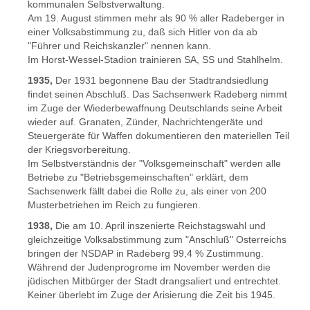
kommunalen Selbstverwaltung.
Am 19. August stimmen mehr als 90 % aller Radeberger in
einer Volksabstimmung zu, daß sich Hitler von da ab
"Führer und Reichskanzler" nennen kann.
Im Horst-Wessel-Stadion trainieren SA, SS und Stahlhelm.
1935,
Der 1931 begonnene Bau der Stadtrandsiedlung
findet seinen Abschluß. Das Sachsenwerk Radeberg nimmt
im Zuge der Wiederbewaffnung Deutschlands seine Arbeit
wieder auf. Granaten, Zünder, Nachrichtengeräte und
Steuergeräte für Waffen dokumentieren den materiellen Teil
der Kriegsvorbereitung.
Im Selbstverständnis der "Volksgemeinschaft" werden alle
Betriebe zu "Betriebsgemeinschaften" erklärt, dem
Sachsenwerk fällt dabei die Rolle zu, als einer von 200
Musterbetriehen im Reich zu fungieren.
1938,
Die am 10. April inszenierte Reichstagswahl und
gleichzeitige Volksabstimmung zum "Anschluß" Osterreichs
bringen der NSDAP in Radeberg 99,4 % Zustimmung.
Während der Judenprogrome im November werden die
jüdischen Mitbürger der Stadt drangsaliert und entrechtet.
Keiner überlebt im Zuge der Arisierung die Zeit bis 1945.