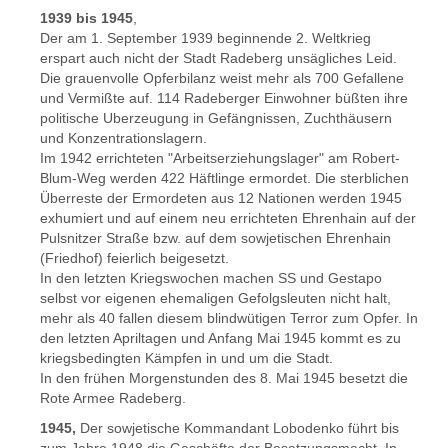
1939 bis 1945
,
Der am 1. September 1939 beginnende 2. Weltkrieg
erspart auch nicht der Stadt Radeberg unsägliches Leid.
Die grauenvolle Opferbilanz weist mehr als 700 Gefallene
und Vermißte auf. 114 Radeberger Einwohner büßten ihre
politische Uberzeugung in Gefängnissen, Zuchthäusern
und Konzentrationslagern.
Im 1942 errichteten "Arbeitserziehungslager" am Robert-
Blum-Weg werden 422 Häftlinge ermordet. Die sterblichen
Überreste der Ermordeten aus 12 Nationen werden 1945
exhumiert und auf einem neu errichteten Ehrenhain auf der
Pulsnitzer Straße bzw. auf dem sowjetischen Ehrenhain
(Friedhof) feierlich beigesetzt.
In den letzten Kriegswochen machen SS und Gestapo
selbst vor eigenen ehemaligen Gefolgsleuten nicht halt,
mehr als 40 fallen diesem blindwütigen Terror zum Opfer. In
den letzten Apriltagen und Anfang Mai 1945 kommt es zu
kriegsbedingten Kämpfen in und um die Stadt.
In den frühen Morgenstunden des 8. Mai 1945 besetzt die
Rote Armee Radeberg.
1945,
Der sowjetische Kommandant Lobodenko führt bis
zum Jahre 1948 die Geschäfte der Besatzungsmacht. In