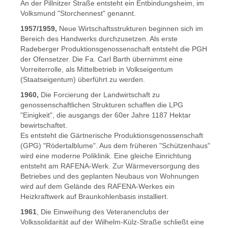
An der Pillnitzer Straße entsteht ein Entbindungsheim, im
Volksmund "Storchennest" genannt.
1957/1959,
Neue Wirtschaftsstrukturen beginnen sich im
Bereich des Handwerks durchzusetzen. Als erste
Radeberger Produktionsgenossenschaft entsteht die PGH
der Ofensetzer. Die Fa. Carl Barth übernimmt eine
Vorreiterrolle, als Mittelbetrieb in Volkseigentum
(Staatseigentum) überführt zu werden.
1960,
Die Forcierung der Landwirtschaft zu
genossenschaftlichen Strukturen schaffen die LPG
"Einigkeit", die ausgangs der 60er Jahre 1187 Hektar
bewirtschaftet.
Es entsteht die Gärtnerische Produktionsgenossenschaft
(GPG) "Rödertalblume". Aus dem früheren "Schützenhaus"
wird eine moderne Poliklinik. Eine gleiche Einrichtung
entsteht am RAFENA-Werk. Zur Wärmeversorgung des
Betriebes und des geplanten Neubaus von Wohnungen
wird auf dem Gelände des RAFENA-Werkes ein
Heizkraftwerk auf Braunkohlenbasis installiert.
1961
, Die Einweihung des Veteranenclubs der
Volkssolidarität auf der Wilhelm-Külz-Straße schließt eine